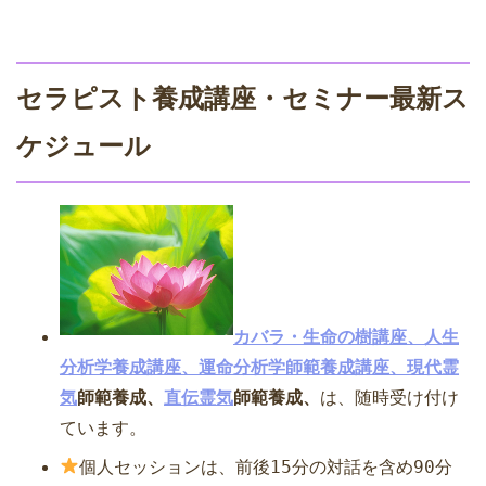
セラピスト養成講座・セミナー最新ス
ケジュール
カバラ・生命の樹講座、人生
分析学養成講座、運命分析学師範養成講座、
現代霊
気
師範養成、
直伝霊気
師範養成、
は、随時受け
付け
ています。
個人セッションは、前後15分の対話を含め90分