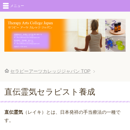
メニュー
セラピーアーツカレッジジャパン
TOP
直伝霊気セラピスト養成
直伝霊気
（レイキ）とは、日本発祥の手当療法の一種で
す。